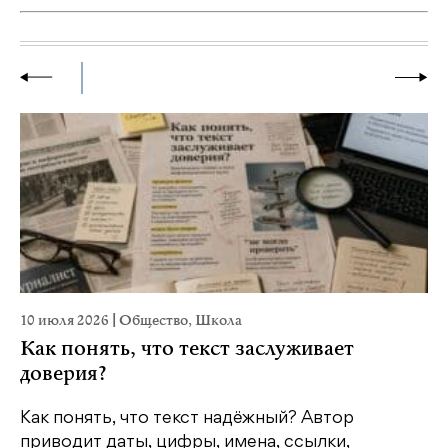
10 июля 2026
|
Общество
,
Школа
28
Как понять, что текст заслуживает
К
доверия?
ш
Как понять, что текст надёжный? Автор
Шв
приводит даты, цифры, имена, ссылки,
по