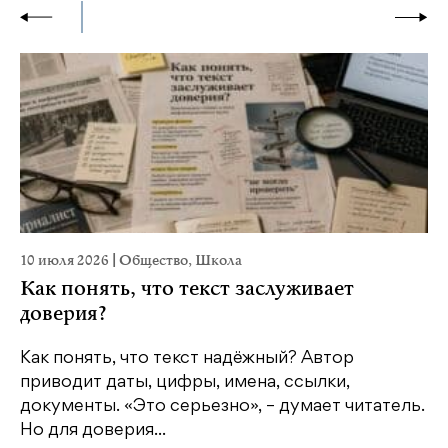
10 июля 2026
|
Общество
,
Школа
28
Как понять, что текст заслуживает
К
доверия?
ш
Как понять, что текст надёжный? Автор
Шв
приводит даты, цифры, имена, ссылки,
по
документы. «Это серьезно», – думает читатель.
со
Но для доверия...
«Ш