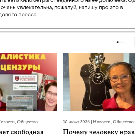
ывать километры отведенного на ее долю века. Од
очень увлекательна, пожалуй, напишу про это в
дового пресса.
овости
,
Общество
20 июля 2026
|
Новости
,
Общество
ает свободная
Почему человеку нрав