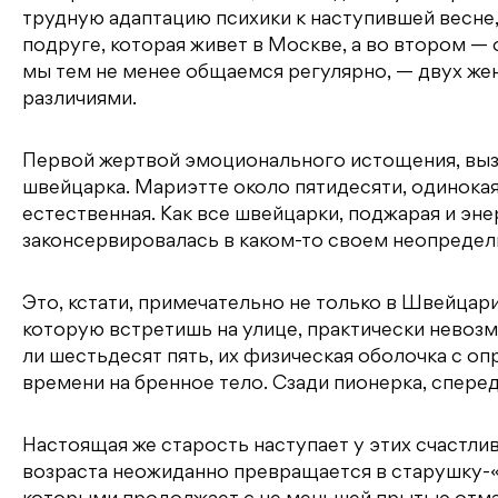
k
s
т
трудную адаптацию психики к наступившей весне, 
ni
ь
подруге, которая живет в Москве, а во втором — 
мы тем не менее общаемся регулярно, — двух же
ki
различиями.
Первой жертвой эмоционального истощения, вызв
швейцарка. Мариэтте около пятидесяти, одинокая,
естественная. Как все швейцарки, поджарая и эне
законсервировалась в каком-то своем неопредели
Это, кстати, примечательно не только в Швейцари
которую встретишь на улице, практически невозм
ли шестьдесят пять, их физическая оболочка с о
времени на бренное тело. Сзади пионерка, спере
Настоящая же старость наступает у этих счастлив
возраста неожиданно превращается в старушку-«