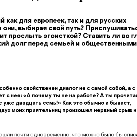
как для европеек, так и для русских
 они, выбирая свой путь? Прислушиватьс
ит прослыть эгоисткой? Ставить ли во г
кий долг перед семьей и общественными
обенно свойственен диалог не с самой собой, а с
 с нее: «А почему ты не на работе? А ты прочита
 уже двадцать семь!» Как это обычно и бывает,
 двух моих приятельниц произошел нервный срыв н
изошли почти одновременно, что можно было бы спис