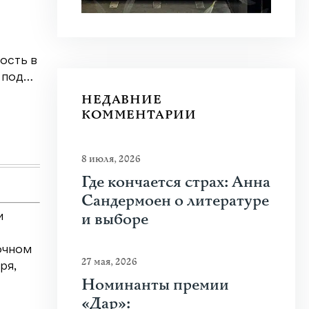
теоретическим». Ждать ли
Укра
новой мобилизации в
войн
России?
ость в
В цен
 под…
с шес
В России вновь усилились
восьм
НЕДАВНИЕ
разговоры о возможной новой
КОММЕНТАРИИ
волне мобилизации. Поводом ст…
Узнат
Узнать больше
8 июля, 2026
Где кончается страх: Анна
Сандермоен о литературе
и выборе
и
очном
27 мая, 2026
ря,
Номинанты премии
«Дар»: