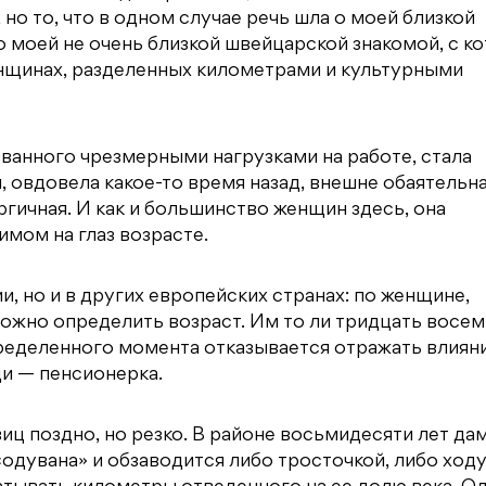
но то, что в одном случае речь шла о моей близкой
о моей не очень близкой швейцарской знакомой, с к
нщинах, разделенных километрами и культурными
анного чрезмерными нагрузками на работе, стала
 овдовела какое-то время назад, внешне обаятельна
ргичная. И как и большинство женщин здесь, она
мом на глаз возрасте.
и, но и в других европейских странах: по женщине,
ожно определить возраст. Им то ли тридцать восем
пределенного момента отказывается отражать влиян
ди — пенсионерка.
иц поздно, но резко. В районе восьмидесяти лет дам
одувана» и обзаводится либо тросточкой, либо ход