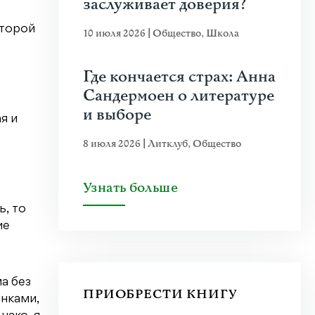
заслуживает доверия?
оторой
10 июля 2026
|
Общество
,
Школа
Где кончается страх: Анна
Сандермоен о литературе
и выборе
я и
8 июля 2026
|
Литклуб
,
Общество
Узнать больше
ь, то
ие
а без
ПРИОБРЕСТИ КНИГУ
унками,