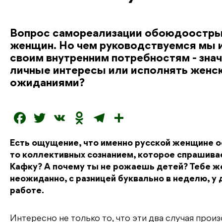
Вопрос самореализации обоюдоострый 
женщин. Но чем руководствуемся мы и
своим внутренним потребностям - знач
личные интересы или исполнять женс
ожиданиями?
F
T
V
O
T
О
a
w
K
d
el
т
Есть ощущение, что именно русской женщине ос
c
it
n
e
п
то коллективных сознанием, которое спрашивает
e
t
o
g
р
Кафку? А почему ты не рожаешь детей? Тебе же
b
e
kl
r
а
неожиданно, с разницей буквально в неделю, у
работе.
o
r
a
a
в
o
s
m
и
Интересно не только то, что эти два случая про