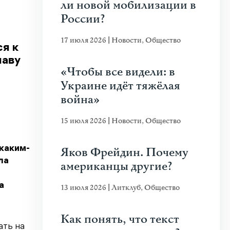
ли новой мобилизации в
России?
17 июля 2026
|
Новости
,
Общество
я к
лаву
«Чтобы все видели: в
Украине идёт тяжёлая
война»
15 июля 2026
|
Новости
,
Общество
 каким-
Яков Фрейдин. Почему
ла
американцы другие?
а
13 июля 2026
|
Литклуб
,
Общество
Как понять, что текст
ать на