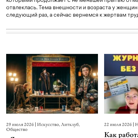
которыми продолжает с не меньшей прытью отмат
отвлеклась. Тема внешности и возраста у женщин 
следующий раз, а сейчас вернемся к жертвам тру
29 июля 2026
|
Искусство
,
Литклуб
,
22 июля 2026
|
Н
Общество
Как работ