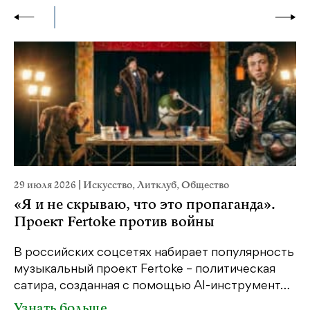
29 июля 2026
|
Искусство
,
Литклуб
,
Общество
2
«Я и не скрываю, что это пропаганда».
Проект Fertoke против войны
К
п
В российских соцсетях набирает популярность
с
музыкальный проект Fertoke – политическая
сатира, созданная с помощью AI-инструмент…
Узнать больше