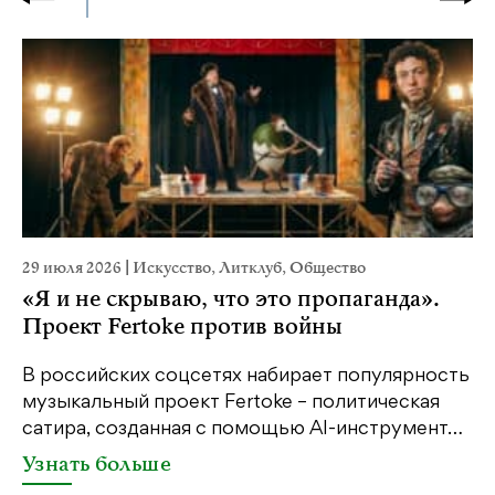
29 июля 2026
|
Искусство
,
Литклуб
,
Общество
2
«Я и не скрываю, что это пропаганда».
Проект Fertoke против войны
К
п
В российских соцсетях набирает популярность
с
музыкальный проект Fertoke – политическая
сатира, созданная с помощью AI-инструмент…
Узнать больше