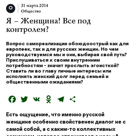
31 марта 2014
Общество
Я – Женщина! Все под
контролем?
Вопрос самореализации обоюдоострый как для
европеек, так и для русских женщин. Но чем
руководствуемся мы и они, выбирая свой путь?
Прислушиваться к своим внутренним
потребностям - значит прослыть эгоисткой?
Ставить ли во главу личные интересы или
исполнять женский долг перед семьей и
общественными ожиданиями?
F
T
V
O
T
О
a
w
K
d
el
т
Есть ощущение, что именно русской
c
it
n
e
п
женщине особенно свойственен диалог не с
e
t
o
g
р
самой собой, а с каким-то коллективных