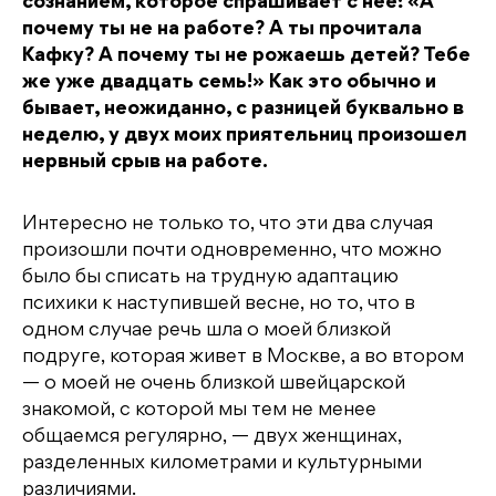
b
e
kl
r
а
сознанием, которое спрашивает с нее: «А
почему ты не на работе? А ты прочитала
o
r
a
a
в
Кафку? А почему ты не рожаешь детей? Тебе
o
s
m
и
же уже двадцать семь!» Как это обычно и
k
s
т
бывает, неожиданно, с разницей буквально в
неделю, у двух моих приятельниц произошел
ni
ь
нервный срыв на работе.
ki
Интересно не только то, что эти два случая
произошли почти одновременно, что можно
было бы списать на трудную адаптацию
психики к наступившей весне, но то, что в
одном случае речь шла о моей близкой
подруге, которая живет в Москве, а во втором
— о моей не очень близкой швейцарской
знакомой, с которой мы тем не менее
общаемся регулярно, — двух женщинах,
разделенных километрами и культурными
различиями.