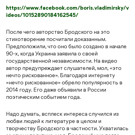
a
w
K
d
el
т
https://www.facebook.com/boris.vladimirsky/v
c
it
n
e
п
ideos/10152890184162545/
e
t
o
g
р
b
e
kl
r
а
После чего авторство Бродского на это
o
r
a
a
в
стихотворение посчитали доказанным.
Предположили, что оно было создано в начале
o
s
m
и
90-х, когда Украина заявила о своей
k
s
т
государственной независимости. На видео
ni
ь
автор предупреждает слушателей, мол, «это
нечто рискованное». Благодаря интернету
ki
«нечто рискованное» обрело популярность в
2014 году. Его даже объявили в России
поэтическим событием года.
Надо думать, всплеск интереса случился из
любви людей к литературе в целом и
творчеству Бродского в частности. Ухватилась