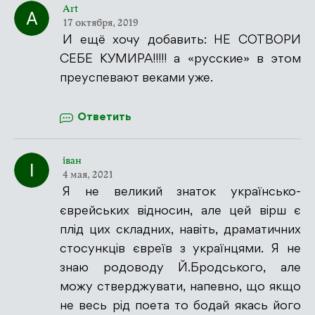
Art
17 октября, 2019
И ещё хочу добавить: НЕ СОТВОРИ
СЕБЕ КУМИРА!!!!! а «русские» в этом
преуспевают веками уже.
Ответить
іван
4 мая, 2021
Я не великий знаток українсько-
єврейських відносин, але цей вірш є
плід цих складних, навіть, драматичних
стосункців євреїв з українцями. Я не
знаю родоводу Й.Бродського, але
можу стверджувати, напевно, що якщо
не весь рід поета то бодай якась його