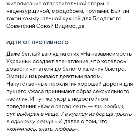
живописание отвратительной свары, с
нецензурщиной, мордобоем, трупами. Был ли
такой коммунальной кухней для Бродского
Советский Союз? Видимо, да.
ИДТИ ОТ ПРОТИВНОГО
Даже беглый взгляд на стих «На независимость
Украины» создает впечатление, что хотелось
довести читателя до белого каления быстро.
Эмоции накрывают девятым валом.
Напутственные проклятия хорошей дороги для
пущего ужаса принимают образ сексуального
насилия. И тут же укор в недостойном
поведении:
«Как в петлю лезть — так сообща,
сук выбирая в чаще, / а курицу из борща грызть
в одиночку слаще.»
И далее о том, что
«кончилась, знать, любовь»
.