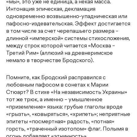
«мы», это уже не единица, а некая масса.
Интонация эпическая, декламация
одновременно возвышенно-упадническая или
пафосно-издевательская. Эффект достигается
в том числе за счет черепашьего размера –
длинной «имперской» системы стихосложения,
между строк которой читается «Москва –
Третий Рим» (аллюзий на древнеримское
немало в творчестве Бродского).
Помните, как Бродский расправился с
любовным пафосом в сонетах к Марии
Стюарт? В стихе «На независимость Украины»
тот же трюк, а именно – умышленное
«приземление» языка: грубые глаголы вроде
«грызть», «ковыряться», «хрипеть»; неприятные
эпитеты «посмертная» радость, «потная»
горсть, «траченный изотопом» флаг. Полымя в
огонь добавляет «этничность»