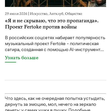
29 июля 2026
|
Искусство
,
Литклуб
,
Общество
2
«Я и не скрываю, что это пропаганда».
н
Проект Fertoke против войны
В российских соцсетях набирает популярность
Н
музыкальный проект Fertoke – политическая
Г
сатира, созданная с помощью AI-инструмент…
я
…
Узнать больше
Что здесь, как не очередная попытка устыдить,
дернуть за эмоцию, мол, нечего на зеркало
пенять: у самих ушки в пушку. Подобные