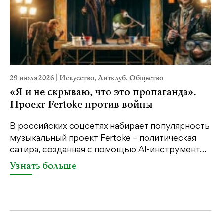
29 июля 2026
|
Искусство
,
Литклуб
,
Общество
2
«Я и не скрываю, что это пропаганда».
н
Проект Fertoke против войны
В российских соцсетях набирает популярность
Н
музыкальный проект Fertoke – политическая
Г
сатира, созданная с помощью AI-инструмент…
я
…
Узнать больше