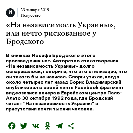
23 января 2019
Искусство
«На независимость Украины»,
или нечто рискованное у
Бродского
В книжках Иосифа Бродского этого
произведения нет. Авторство стихотворения
«На независимость Украины» долго
оспаривалось, говорили, что это стилизация, что
он такого бы не написал. Споры утихли, когда
около четырех лет назад Борис Владимирский
опубликовал в своей ленте Facebook фрагмент
видеозаписи вечера в Еврейском центре Пало-
Альто 30 октября 1992 года, где Бродский
читает "На независимость Украины" в
присутствии почти тысячи человек.
F
T
V
O
T
О