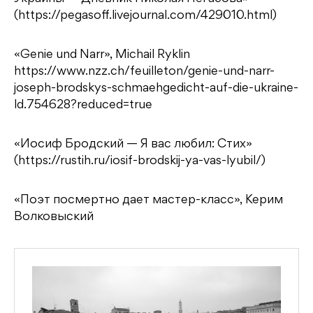
(https://pegasoff.livejournal.com/429010.html)
«Genie und Narr», Michail Ryklin
https://www.nzz.ch/feuilleton/genie-und-narr-
joseph-brodskys-schmaehgedicht-auf-die-ukraine-
ld.754628?reduced=true
«Иосиф Бродский — Я вас любил: Стих»
(https://rustih.ru/iosif-brodskij-ya-vas-lyubil/)
«Поэт посмертно дает мастер-класс», Керим
Волковыский