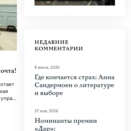
НЕДАВНИЕ
КОММЕНТАРИИ
3 июня 2026
|
Искусство
,
Общество
29 мая 
8 июля, 2026
очта!
Лучшие фотографии
Разо
Где кончается страх: Анна
плохих времён
теат
Сандермоен о литературе
ботает
и выборе
кая
Что нам особенно запомнилось в
Пьеса
е упра…
прошлом году? И что означает
Лутца
свобода прессы сегодня? На дву…
пригл
27 мая, 2026
Узнать больше
Узнат
Номинанты премии
«Дар»: