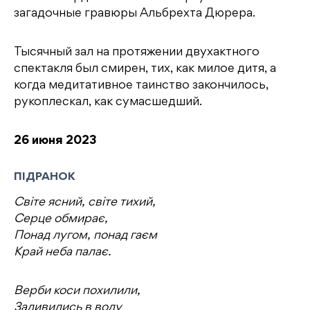
загадочные гравюры Альбрехта Дюрера.
Тысячный зал на протяжении двухактного
спектакля был смирен, тих, как милое дитя, а
когда медитативное таинство закончилось,
рукоплескал, как сумасшедший.
26 июня 2023
ПІДРАНОК
Світе ясний, світе тихий,
Серце обмирає,
Понад лугом, понад гаєм
Край неба палає.
Верби коси похилили,
Задивились в воду