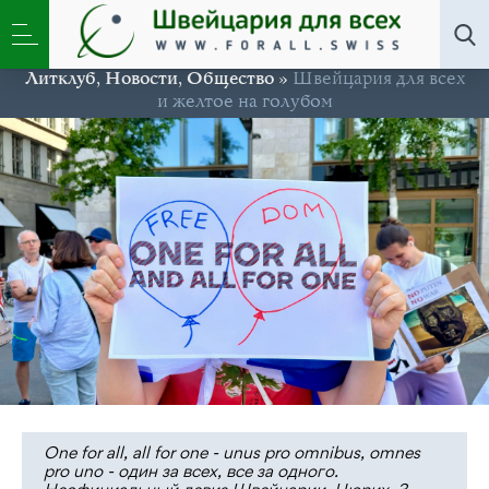
Литклуб
,
Новости
,
Общество
»
Швейцария для всех
и желтое на голубом
One for all, all for one - unus pro omnibus, omnes
pro uno - один за всех, все за одного.