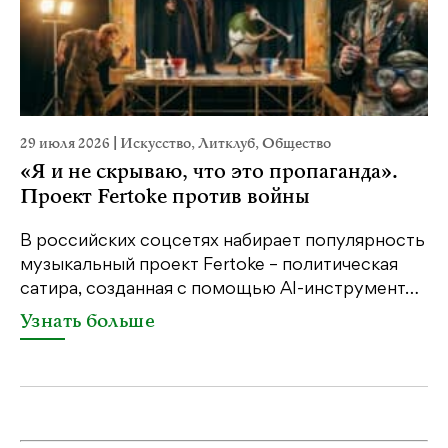
29 июля 2026
|
Искусство
,
Литклуб
,
Общество
1
«Я и не скрываю, что это пропаганда».
Проект Fertoke против войны
«
е
м
В российских соцсетях набирает популярность
…
д
музыкальный проект Fertoke – политическая
сатира, созданная с помощью AI-инструмент…
Узнать больше