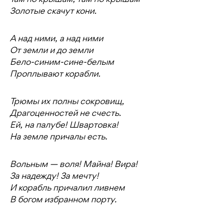
Там по крышам, там по крышам
Золотые скачут кони.
А над ними, а над ними
От земли и до земли
Бело-синим-сине-белым
Проплывают корабли.
Трюмы их полны сокровищ,
Драгоценностей не счесть.
Ей, на палубе! Швартовка!
На земле причалы есть.
Вольным — воля! Майна! Вира!
За надежду! За мечту!
И корабль причалил ливнем
В богом избранном порту.