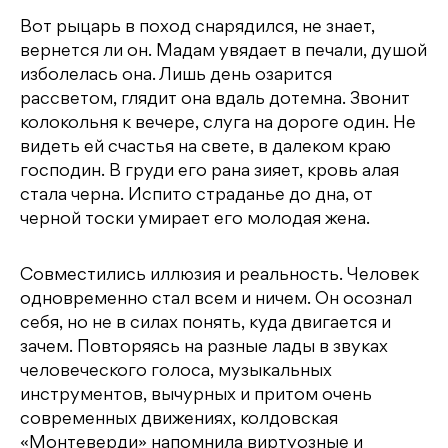
Вот рыцарь в поход снарядился, не знает,
вернется ли он. Мадам увядает в печали, душой
изболелась она. Лишь день озарится
рассветом, глядит она вдаль дотемна. Звонит
колокольня к вечере, слуга на дороге один. Не
видеть ей счастья на свете, в далеком краю
господин. В груди его рана зияет, кровь алая
стала черна. Испито страданье до дна, от
черной тоски умирает его молодая жена.
Совместились иллюзия и реальность. Человек
одновременно стал всем и ничем. Он осознал
себя, но не в силах понять, куда двигается и
зачем. Повторяясь на разные лады в звуках
человеческого голоса, музыкальных
инструментов, вычурных и притом очень
современных движениях, колдовская
«Монтеверди» напомнила виртуозные и