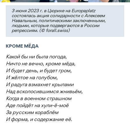
3 июня 2023 г. в Цюрихе на Europaplatz
состоялась акция солидарности с Алексеем
Навальным, политическими заключенными,
людьми, которые подвергаются в России
репрессиям. (© forall.swiss)
КРОМЕ МЁДА
Какой бы ни была погода,
Ничто не вечно, кроме мёда,
И будет день, и будет гром,
И жёлтое на голубом,
И радуга взмахнет крылами
Над всколосившимся жнивьём,
Когда в военном страшном
Аде пойдёт на хули-ё-моё
За русским кораблём
И форма, и содержание её.