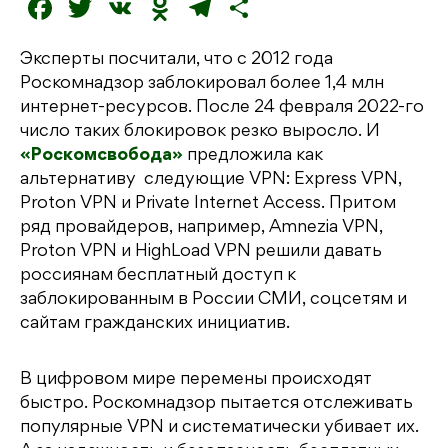
F
T
V
O
T
О
a
w
K
d
el
т
Эксперты посчитали, что с 2012 года
c
it
n
e
п
Роскомнадзор заблокировал более 1,4 млн
e
t
o
g
р
интернет-ресурсов. После 24 февраля 2022-го
b
e
kl
r
а
число таких блокировок резко выросло. И
«Роскомсвобода»
предложила как
o
r
a
a
в
альтернативу следующие VPN: Express VPN,
o
s
m
и
Proton VPN и Private Internet Access. Притом
k
s
т
ряд провайдеров, например, Amnezia VPN,
Proton VPN и HighLoad VPN решили давать
ni
ь
россиянам бесплатный доступ к
ki
заблокированным в России СМИ, соцсетям и
сайтам гражданских инициатив.
В цифровом мире перемены происходят
быстро. Роскомнадзор пытается отслеживать
популярные VPN и систематически убивает их.