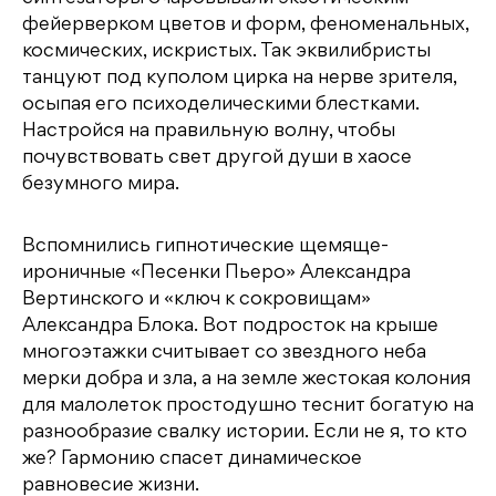
фейерверком цветов и форм, феноменальных,
космических, искристых. Так эквилибристы
танцуют под куполом цирка на нерве зрителя,
осыпая его психоделическими блестками.
Настройся на правильную волну, чтобы
почувствовать свет другой души в хаосе
безумного мира.
Вспомнились гипнотические щемяще-
ироничные «Песенки Пьеро» Александра
Вертинского и «ключ к сокровищам»
Александра Блока. Вот подросток на крыше
многоэтажки считывает со звездного неба
мерки добра и зла, а на земле жестокая колония
для малолеток простодушно теснит богатую на
разнообразие свалку истории. Если не я, то кто
же? Гармонию спасет динамическое
равновесие жизни.