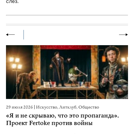
слез.
29 июля 2026
|
Искусство
,
Литклуб
,
Общество
1
«Я и не скрываю, что это пропаганда».
Проект Fertoke против войны
«