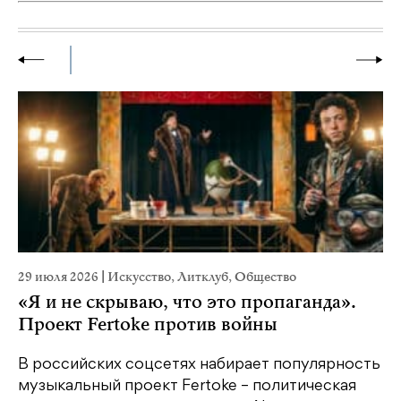
29 июля 2026
|
Искусство
,
Литклуб
,
Общество
1
«Я и не скрываю, что это пропаганда».
Проект Fertoke против войны
«
е
м
В российских соцсетях набирает популярность
…
д
музыкальный проект Fertoke – политическая