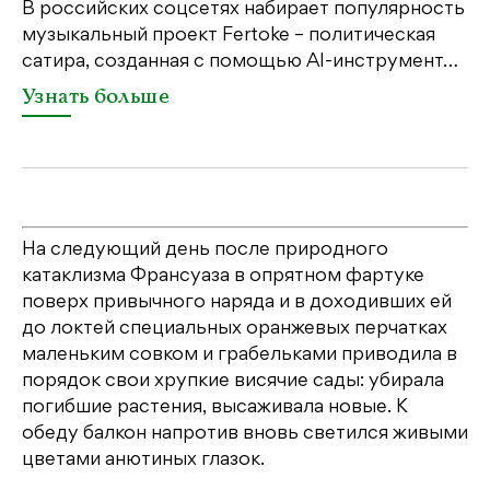
е
м
В российских соцсетях набирает популярность
…
д
музыкальный проект Fertoke – политическая
сатира, созданная с помощью AI-инструмент…
Узнать больше
На следующий день после природного
катаклизма Франсуаза в опрятном фартуке
поверх привычного наряда и в доходивших ей
до локтей специальных оранжевых перчатках
маленьким совком и грабельками приводила в
порядок свои хрупкие висячие сады: убирала
погибшие растения, высаживала новые. К
обеду балкон напротив вновь светился живыми
цветами анютиных глазок.