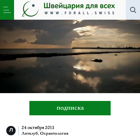
Литклуб
,
Охрантология
»
В сумерках
подписка
24 октября 2013
Литклуб
,
Охрантология