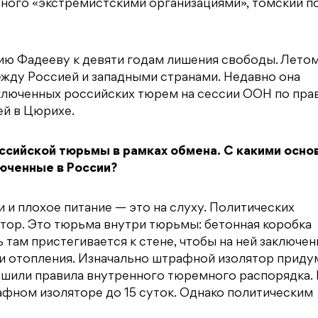
ьного «экстремистскими организациями», томский п
нию Фадееву к девяти годам лишения свободы. Лето
жду Россией и западными странами. Недавно она
аключенных российских тюрем на сессии ООН по пра
ей в Цюрихе.
оссийской тюрьмы в рамках обмена. С какими осн
юченные в России?
и плохое питание — это на слуху. Политических
тор. Это тюрьма внутри тюрьмы: бетонная коробка
там пристегивается к стене, чтобы на ней заключен
ды и отопления. Изначально штрафной изолятор приду
рушили правила внутренного тюремного распорядка.
афном изоляторе до 15 суток. Однако политическим