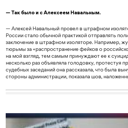
— Так было и с Алексеем Навальным.
— Алексей Навальный провел в штрафном изолято
России стало обычной практикой отправлять пол
заключение в штрафном изоляторе. Например, ж
тюрьмы за «распространение фейков о российско
на мой взгляд, тем самым принуждают ее к суиц
несколько раз объявляла голодовку, протестуя п
судебных заседаний она рассказала, что была вы
стороны администрации, показала шов, наложенны