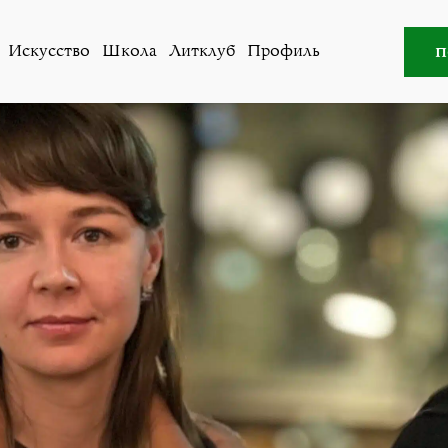
ство
»
«Гражданское общество в России сосредоточено
п
Искусство
Школа
Литклуб
Профиль