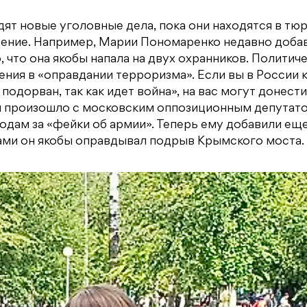
ят новые уголовные дела, пока они находятся в тю
дение. Например, Марии Пономаренко недавно доба
, что она якобы напала на двух охранников. Политич
ния в «оправдании терроризма». Если вы в России 
одорван, так как идет война», на вас могут донести
 и произошло с московским оппозиционным депутат
одам за «фейки об армии». Теперь ему добавили еще
ками он якобы оправдывал подрыв Крымского моста.