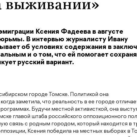
а выживании»
эмиграции Ксения Фадеева в августе
тюрьмы. В интервью журналисту Ивану
зывает об условиях содержания в заключ
льным и о том, что ей помогает сохран
кует русский вариант.
 сибирском городе Томске. Политикой она
огда заметила, что реальность в ее городе отличае
программах. Будучи местной активисткой, она высту
Томске главой штаба российского оппозиционного по
ную связь с родным городом, который находится в т
оппозиции, Ксения победила на местных выборах в Т