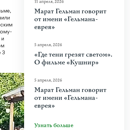
11 апреля, 2026
Марат Гельман говорит
рьме,
от имени «Гельмана-
вили
еским
еврея»
кому-
 и
5 апреля, 2026
ом
«Где тени грезят светом».
 3
О фильме «Кушнир»
5 апреля, 2026
Марат Гельман говорит
от имени «Гельмана-
еврея»
Узнать больше