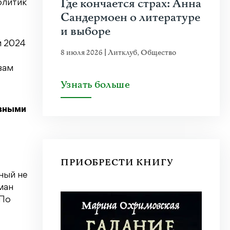
Где кончается страх: Анна
олитик
Сандермоен о литературе
и выборе
м 2024
8 июля 2026
|
Литклуб
,
Общество
вам
Узнать больше
овными
ПРИОБРЕСТИ КНИГУ
ный не
ман
 По