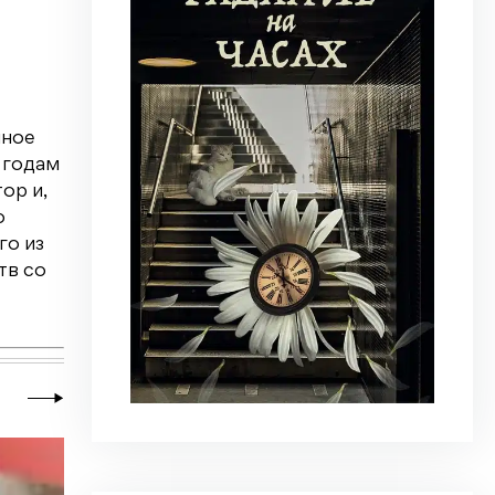
нное
 годам
ор и,
о
го из
тв со