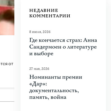
НЕДАВНИЕ
КОММЕНТАРИИ
8 июля, 2026
Где кончается страх: Анна
20 июля 2026
|
Новости
,
Общество
Сандермоен о литературе
Почему человеку нравится стрелять
и выборе
тся от
Что привлекает человека к оружию? Растуща
27 мая, 2026
спорта, кино и социальных сетей? В чем...
Номинанты премии
Узнать больше
«Дар»:
документальность,
память, война