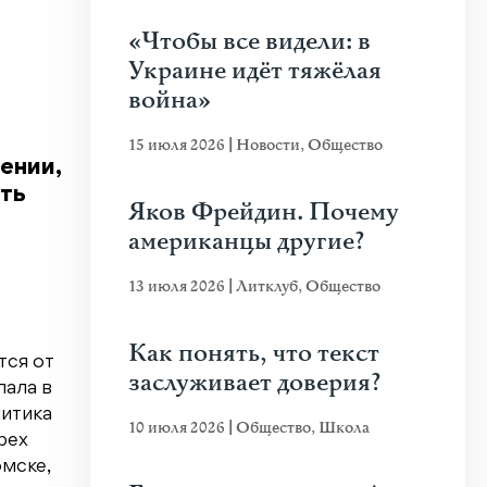
«Чтобы все видели: в
Украине идёт тяжёлая
война»
15 июля 2026
|
Новости
,
Общество
ении,
ять
Яков Фрейдин. Почему
американцы другие?
13 июля 2026
|
Литклуб
,
Общество
Как понять, что текст
тся от
заслуживает доверия?
пала в
литика
10 июля 2026
|
Общество
,
Школа
рех
омске,