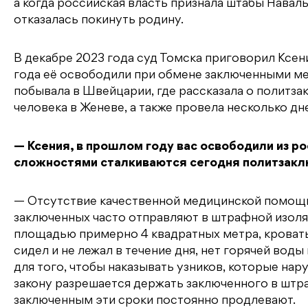
а когда российская власть признала штабы Навал
отказалась покинуть родину.
В декабре 2023 года суд Томска приговорил Ксе
года её освободили при обмене заключенными ме
побывала в Швейцарии, где рассказала о политз
человека в Женеве, а также провела несколько дн
— Ксения, в прошлом году вас освободили из р
сложностями сталкиваются сегодня политзакл
— Отсутствие качественной медицинской помощи 
заключенных часто отправляют в штрафной изоля
площадью примерно 4 квадратных метра, кровать 
сидел и не лежал в течение дня, нет горячей во
для того, чтобы наказывать узников, которые на
закону разрешается держать заключенного в штр
заключенным эти сроки постоянно продлевают.