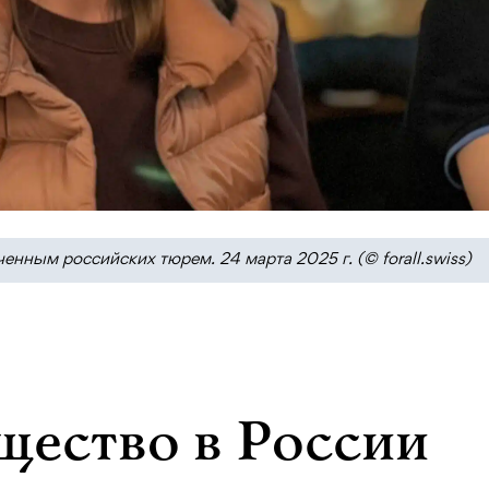
нным российских тюрем. 24 марта 2025 г. (© forall.swiss)
щество в России