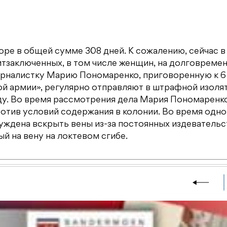
ре в общей сумме 308 дней. К сожалению, сейчас в
итзаключенных, в том числе женщин, на долговреме
урналистку Марию Пономаренко, приговоренную к 6
й армии», регулярно отправляют в штрафной изолят
иду. Во время рассмотрения дела Мария Пономаренк
ротив условий содержания в колонии. Во время одно
нуждена вскрыть вены из-за постоянных издевательс
й на вену на локтевом сгибе.