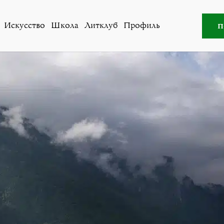
Литклуб
,
Охрантология
»
Операция деления
п
Искусство
Школа
Литклуб
Профиль