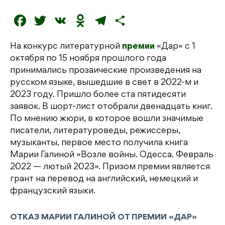
F
T
V
O
T
О
a
w
K
d
el
т
На конкурс литературной
премии
«Дар» с 1
c
it
n
e
п
октября по 15 ноября прошлого года
e
t
o
g
р
принимались прозаические произведения на
b
e
kl
r
а
русском языке, вышедшие в свет в 2022-м и
2023 году. Пришло более ста пятидесяти
o
r
a
a
в
заявок. В шорт-лист отобрали двенадцать книг.
o
s
m
и
По мнению жюри, в которое вошли значимые
k
s
т
писатели, литературоведы, режиссеры,
музыканты, первое место получила книга
ni
ь
Марии Галиной «Возле войны. Одесса. Февраль
ki
2022 — лютый 2023». Призом премии является
грант на перевод на английский, немецкий и
французский языки.
ОТКАЗ МАРИИ ГАЛИНОЙ ОТ ПРЕМИИ «ДАР»