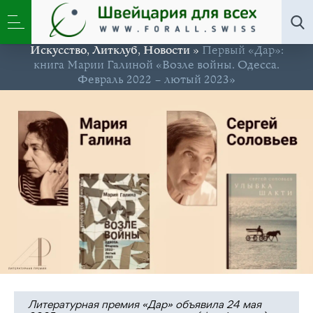
Искусство
,
Литклуб
,
Новости
»
Первый «Дар»:
книга Марии Галиной «Возле войны. Одесса.
Февраль 2022 – лютый 2023»
Литературная премия «Дар» объявила 24 мая