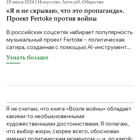
29 июля 2026
|
Искусство
,
Литклуб
,
Общество
2
«Я и не скрываю, что это пропаганда».
н
Проект Fertoke против войны
В российских соцсетях набирает популярность
Н
музыкальный проект Fertoke – политическая
Г
сатира, созданная с помощью AI-инструмент…
я
…
Узнать больше
Я не считаю, что книга «Возле войны» обладает
какими-то необыкновенными
художественными достоинствами. Я полагаю,
что выбор жюри, скорее всего, обоснован
именно политическим моментом — и, до какой-