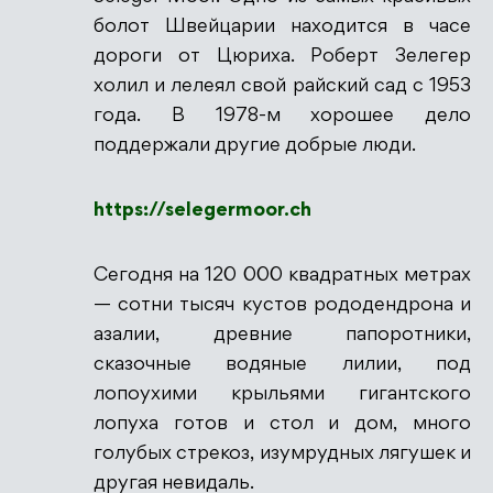
болот Швейцарии находится в часе
дороги от Цюриха. Роберт Зелегер
холил и лелеял свой райский сад с 1953
Антиспам от CleanTalk
года. В 1978-м хорошее дело
поддержали другие добрые люди.
https://selegermoor.ch
Сегодня на 120 000 квадратных метрах
— сотни тысяч кустов рододендрона и
азалии, древние папоротники,
сказочные водяные лилии, под
лопоухими крыльями гигантского
лопуха готов и стол и дом, много
голубых стрекоз, изумрудных лягушек и
другая невидаль.