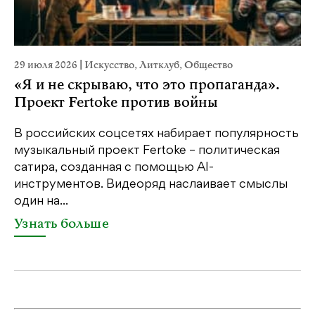
29 июля 2026
|
Искусство
,
Литклуб
,
Общество
23
«Я и не скрываю, что это пропаганда».
М
Проект Fertoke против войны
р
В российских соцсетях набирает популярность
На
музыкальный проект Fertoke – политическая
Ге
сатира, созданная с помощью AI-
яр
инструментов. Видеоряд наслаивает смыслы
об
один на...
У
Узнать больше