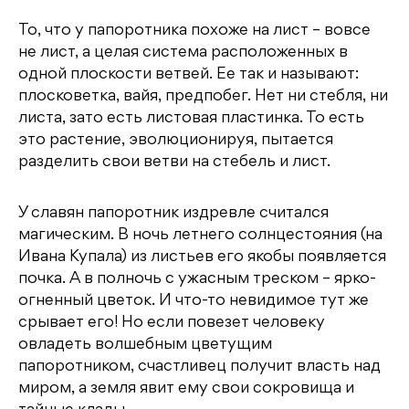
То, что у папоротника похоже на лист – вовсе
не лист, а целая система расположенных в
одной плоскости ветвей. Ее так и называют:
плосковетка, вайя, предпобег. Нет ни стебля, ни
листа, зато есть листовая пластинка. То есть
это растение, эволюционируя, пытается
разделить свои ветви на стебель и лист.
У славян папоротник издревле считался
магическим. В ночь летнего солнцестояния (на
Ивана Купала) из листьев его якобы появляется
почка. А в полночь с ужасным треском – ярко-
огненный цветок. И что-то невидимое тут же
срывает его! Но если повезет человеку
овладеть волшебным цветущим
папоротником, счастливец получит власть над
миром, а земля явит ему свои сокровища и