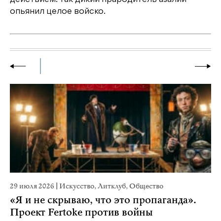
опьянил целое войско.
29 июля 2026
|
Искусство
,
Литклуб
,
Общество
23
«Я и не скрываю, что это пропаганда».
М
Проект Fertoke против войны
р