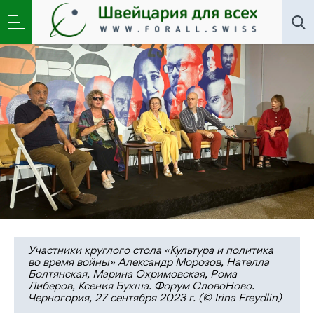
Искусство
,
Новости
,
Общество
»
Война — шанс для
культуры
Участники круглого стола «Культура и политика
во время войны» Александр Морозов, Нателла
Болтянская, Марина Охримовская, Рома
Либеров, Ксения Букша. Форум СловоНово.
Черногория, 27 сентября 2023 г. (© Irina Freydlin)