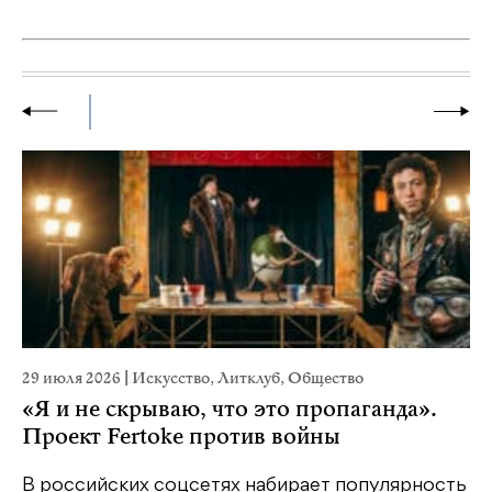
29 июля 2026
|
Искусство
,
Литклуб
,
Общество
23
«Я и не скрываю, что это пропаганда».
М
Проект Fertoke против войны
р
В российских соцсетях набирает популярность
На