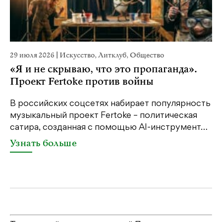
29 июля 2026
|
Искусство
,
Литклуб
,
Общество
2
«Я и не скрываю, что это пропаганда».
н
Проект Fertoke против войны
В российских соцсетях набирает популярность
Н
музыкальный проект Fertoke – политическая
Г
сатира, созданная с помощью AI-инструмент…
я
…
Узнать больше