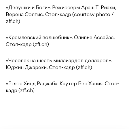
«Девушки и Боги». Режиссеры Араш Т. Риахи,
Верена Солтис. Стоп-кадр (courtesy photo /
zff.ch)
«Кремлевский волшебник». Оливье Ассайас.
Стоп-кадр (zff.ch)
«Человек на шесть миллиардов долларов».
Юджин Джареки. Стоп-кадр (zff.ch)
«Голос Хинд Раджаб». Каутер Бен Хания. Стоп-
кадр (zff.ch)