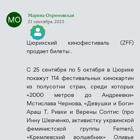
Марина Охримовская
21 сентября, 2025
Цюрихский кинофестиваль (ZFF)
Значок &quot;Реальный человек&quot;
продает билеты .
С 25 сентября по 5 октября в Цюрихе
покажут 114 фестивальных кинокартин
Антиспам от CleanTalk
из полусотни стран, среди которых
«2000 метров до Андреевки»
Мстислава Чернова, «Девушки и Боги»
Араш Т. Риахи и Верены Солтис (про
Инну Шевченко, активистку украинской
феминистской группы Femen),
«Кремлевский волшебник» Оливье