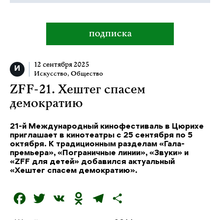
подписка
12 сентября 2025
Искусство
,
Общество
ZFF-21. Хештег спасем
демократию
21-й Международный кинофестиваль в Цюрихе
приглашает в кинотеатры с 25 сентября по 5
октября. К традиционным разделам «Гала-
премьера», «Пограничные линии», «Звуки» и
«ZFF для детей» добавился актуальный
«Хештег спасем демократию».
F
T
V
O
T
О
a
w
K
d
el
т