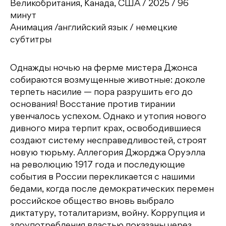
Великобритания, Канада, США / 2025 / 96
минут
Анимация /английский язык / немецкие
субтитры
Однажды ночью на ферме мистера Джонса
собираются возмущенные животные: доколе
терпеть насилие — пора разрушить его до
основания! Восстание против тирании
увенчалось успехом. Однако и утопия нового
дивного мира терпит крах, освободившиеся
создают систему несправедливостей, строят
новую тюрьму. Аллегория Джорджа Оруэлла
на революцию 1917 года и последующие
события в России перекликается с нашими
бедами, когда после демократических перемен
российское общество вновь выбрало
диктатуру, тоталитаризм, войну. Коррупция и
злоупотребления властью показаны через