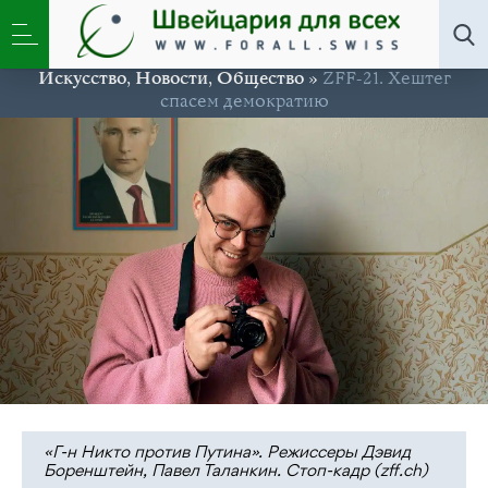
Искусство
,
Новости
,
Общество
»
ZFF-21. Хештег
спасем демократию
«Г-н Никто против Путина». Режиссеры Дэвид
Боренштейн, Павел Таланкин. Стоп-кадр (zff.ch)