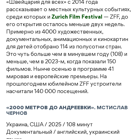
«Швейцария для всех» с 2014 года
c
it
n
e
п
рассказывает о местных культурных событиях,
e
t
o
g
р
среди которых и
Zurich Film Festival
— ZFF, до
b
e
kl
r
а
его открытия осталось меньше двух недель.
Примерно из 4000 художественных,
o
r
a
a
в
документальных, анимационных и кинокартин
o
s
m
и
для детей отобрано 114 из полусотни стран.
k
s
т
Это чуть больше чем в минувшем году (108) и
меньше, чем в 2023-м, когда показали 150
ni
ь
фильмов. Нынче осенью в программе 41
ki
мировая и европейские премьеры. На
прошлогоднем юбилейном ZFF устроители
насчитали 140 000 посещений.
«
2000 МЕТРОВ ДО АНДРЕЕВКИ
». МСТИСЛАВ
ЧЕРНОВ
Украина, США / 2025 / 108 минут
Документальный / английский, украинский