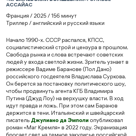
АССАЙАС
Франция / 2025 / 156 минут
Триллер / английский и русский языки
Начало 1990-х. СССР распался, КПСС,
социалистический строй и цензура в прошлом.
Свобода рынка и слова встречают советских
людей у входа светлой жизни. Зритель узнает в
режиссере Вадиме Баранове (Пол Дано)
российского госдеятеля Владислава Суркова.
Он берется за постановку политического шоу,
чтобы продвинуть агента КГБ Владимира
Путина (Джуд Лоу) на верхушку власти. В ход
идут правда и ложь. При этом сам Баранов
держится в тени. Итальянский и швейцарский
писатель
Джулиано да Эмполи
опубликовал
роман «Маг Кремля» в 2022 году. Экранизация
бросает свет на темное закулисье российской