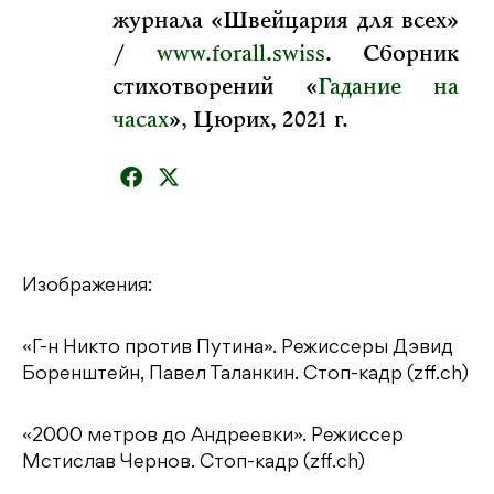
журнала «Швейцария для всех»
/
www.forall.swiss
. Сборник
стихотворений «
Гадание на
часах
», Цюрих, 2021 г.
Изображения:
«Г-н Никто против Путина». Режиссеры Дэвид
Боренштейн, Павел Таланкин. Стоп-кадр (zff.ch)
«2000 метров до Андреевки». Режиссер
Мстислав Чернов. Стоп-кадр (zff.ch)