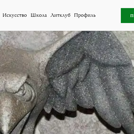
Литклуб
»
Карлуша
п
Искусство
Школа
Литклуб
Профиль