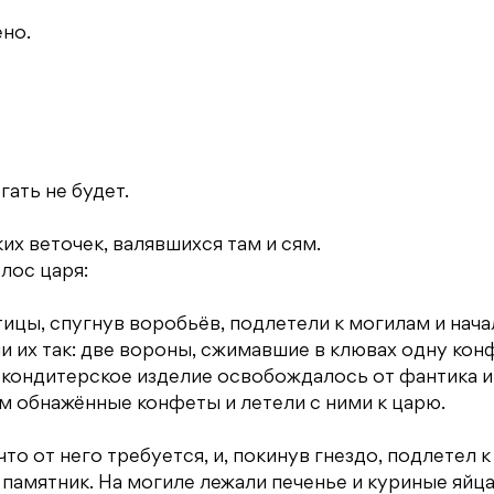
ено.
гать не будет.
х веточек, валявшихся там и сям.
лос царя:
тицы, спугнув воробьёв, подлетели к могилам и нача
и их так: две вороны, сжимавшие в клювах одну кон
го кондитерское изделие освобождалось от фантика и
м обнажённые конфеты и летели с ними к царю.
о от него требуется, и, покинув гнездо, подлетел к
памятник. На могиле лежали печенье и куриные яйца