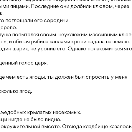
ыми яйцами. Последние они долбили клювом, через
к.
что поглощали его сородичи.
дерево.
Карлуша попытался своим неуклюжим массивным клю
сь, и сбитая рябина каплями крови падала на землю.
один шарик, не уронив его. Однако полакомиться яг
ённый голос царя.
де чем есть ягоды, ты должен был спросить у меня
колько ягод.
 съедобных крылатых насекомых.
щи нигде не было видно.
вокружительной высоте. Отсюда кладбище казалось