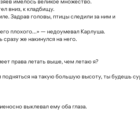
хозяев имелось великое множество.
ел вниз, к кладбищу.
мле. Задрав головы, птицы следили за ним и
ичего плохого…» — недоумевал Карлуша.
 сразу же накинулся на него.
меет права летать выше, чем летаю я?
ел подняться на такую большую высоту, ты будешь с
иеносно выклевал ему оба глаза.