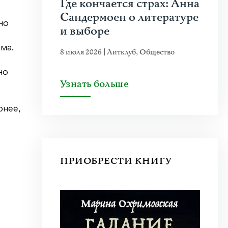
Где кончается страх: Анна
Сандермоен о литературе
но
и выборе
ма.
8 июля 2026
|
Литклуб
,
Общество
но
Узнать больше
рнее,
ПРИОБРЕСТИ КНИГУ