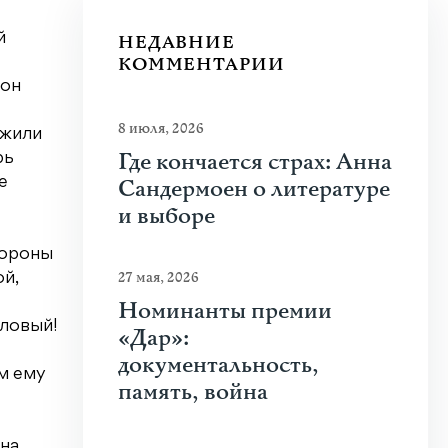
й
НЕДАВНИЕ
КОММЕНТАРИИ
 он
8 июля, 2026
ожили
Где кончается страх: Анна
рь
е
Сандермоен о литературе
и выборе
вороны
27 мая, 2026
ой,
Номинанты премии
оловый!
«Дар»:
документальность,
ам ему
память, война
 на