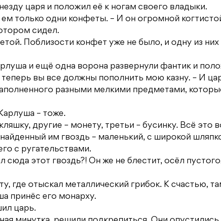
незду царя и положил её к ногам своего владыки.
Я ем только одни конфеты. – И он огромной когтисто
отором сидел.
той. Поблизости конфет уже не было, и одну из них
Карлуша и ещё одна ворона развернули фантик и пол
 теперь вы все должны пополнить мою казну. – И ца
 наполненного разными мелкими предметами, которы
Карлуша – тоже.
ляшку, другие – монету, третьи – бусинку. Всё это 
 найденный им гвоздь – маленький, с широкой шляпк
его с ругательствами.
л сюда этот гвоздь?! Он же не блестит, осёл пустог
у, где отыскал металлический грибок. К счастью, т
ша принёс его монарху.
шил царь.
ная минутка, решили подкрепиться. Они опустились