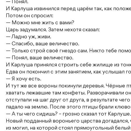
— Понял.
И Карлуша извинился перед царём так, как полож
Потом он спросил:
— Можно мне жить с вами?
Царь задумался. Затем нехотя сказал:
— Ладно уж, живи.
— Спасибо, ваше величество.
— Только строй своё гнездо сам. Никто тебе помо
— Понял, ваше величество.
И Карлуша принялся строить себе жилище из тонки
Едва он покончил с этим занятием, как услышал го
— Я хочу есть.
И тут же все вороны покинули деревья. Чёрные п
хватать лежавшие там конфеты. Разворачивали он
отступали на шаг друг от друга, в результате че
падало на землю. После этого птицы брали клюво
— А ты чего сидишь? – грозно сказал тот Карлуше.
Новый подданный вороньего царства догадался, чт
из могил, на которой стоял прямоугольный белый 