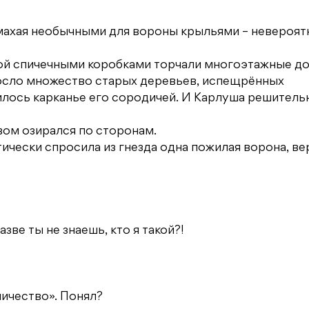
 махая необычными для вороны крыльями – невероят
орой спичечными коробками торчали многоэтажные до
росло множество старых деревьев, испещрённых
илось карканье его сородичей. И Карлуша решитель
вом озирался по сторонам.
ически спросила из гнезда одна пожилая ворона, ве
зве ты не знаешь, кто я такой?!
личество». Понял?