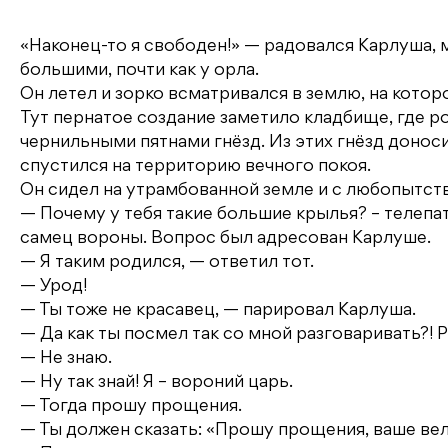
«Наконец-то я свободен!» — радовался Карлуша,
большими, почти как у орла.
Он летел и зорко всматривался в землю, на кот
Тут пернатое создание заметило кладбище, где 
чернильными пятнами гнёзд. Из этих гнёзд донос
спустился на территорию вечного покоя.
Он сидел на утрамбованной земле и с любопытст
— Почему у тебя такие большие крылья? – телепат
самец вороны. Вопрос был адресован Карлуше.
— Я таким родился, — ответил тот.
— Урод!
— Ты тоже не красавец, — парировал Карлуша.
— Да как ты посмел так со мной разговаривать?! Ра
— Не знаю.
— Ну так знай! Я – вороний царь.
— Тогда прошу прощения.
— Ты должен сказать: «Прошу прощения, ваше ве