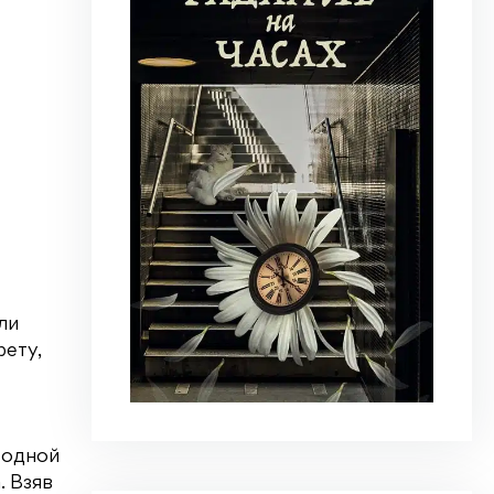
ли
фету,
 одной
. Взяв