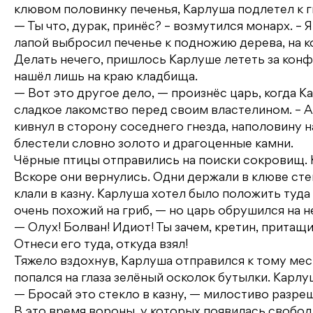
клювом половинку печенья, Карлуша подлетел к г
— Ты что, дурак, принёс? – возмутился монарх. – 
лапой выбросил печенье к подножию дерева, на к
Делать нечего, пришлось Карлуше лететь за конфе
нашёл лишь на краю кладбища.
— Вот это другое дело, — произнёс царь, когда 
сладкое лакомство перед своим властелином. – А
кивнул в сторону соседнего гнезда, наполовину
блестели словно золото и драгоценные камни.
Чёрные птицы отправились на поиски сокровищ. 
Вскоре они вернулись. Одни держали в клюве стек
клали в казну. Карлуша хотел было положить туда
очень похожий на гриб, — но царь обрушился на н
— Олух! Болван! Идиот! Ты зачем, кретин, притащи
Отнеси его туда, откуда взял!
Тяжело вздохнув, Карлуша отправился к тому мест
попался на глаза зелёный осколок бутылки. Карлу
— Бросай это стекло в казну, — милостиво разре
В это время вороны, у которых появилась свобод