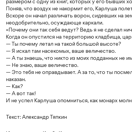
размером с одну из книг, которых у его бывших 
Поняв, что воздух не накормит его, Карлуша полет
Вскоре он начал различать ворон, сидевших на зе
неодобрительно, осуждающе каркали.
«Почему они так себя ведут? Ведь я не сделал н
Когда он опустился на территорию кладбища, царь
— Ты почему летал на такой большой высоте?
— Я искал там насекомых, ваше величество.
— А ты знаешь, что никто из моих подданных не и
— Не знаю, ваше величество.
— Это тебя не оправдывает. А за то, что ты посм
наказан.
— Как?
— А вот так!
И не успел Карлуша опомниться, как монарх молн
Текст: Александр Тяпкин