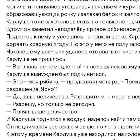
могилы и принялись угощаться печеньем и курин
образовавшуюся дырочку извлекая белок и желто
Карлуше тоже захотелось есть, но только не то, 
Вдруг он заметил неподалёку кривое рябиновое 
Подлетев к нему и усевшись на тонкой ветке, 
сорвать красную ягоду. Но это у него не получало
Наконец ему всё-таки удалось оторвать от кисти 
Карлуше не пришлось.
— Выплюнь её немедленно! – послышался возмущ
Карлуша вынужден был подчиниться.
— Это – моя рябина, — продолжал монарх. – Преж
разрешение. Ясно?
— Да, ваше величество. Разрешите мне съесть нес
— Разрешу, но только не сегодня.
— Понял, ваше величество.
И Карлуша поднялся в воздух, надеясь найти там
Он поднимался всё выше и выше, но летающей пи
К этому времени Карлуша уже находился на голо