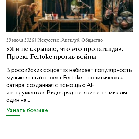
29 июля 2026
|
Искусство
,
Литклуб
,
Общество
23
«Я и не скрываю, что это пропаганда».
М
Проект Fertoke против войны
р
В российских соцсетях набирает популярность
На
музыкальный проект Fertoke – политическая
Ге
сатира, созданная с помощью AI-
яр
инструментов. Видеоряд наслаивает смыслы
об
один на...
У
Узнать больше